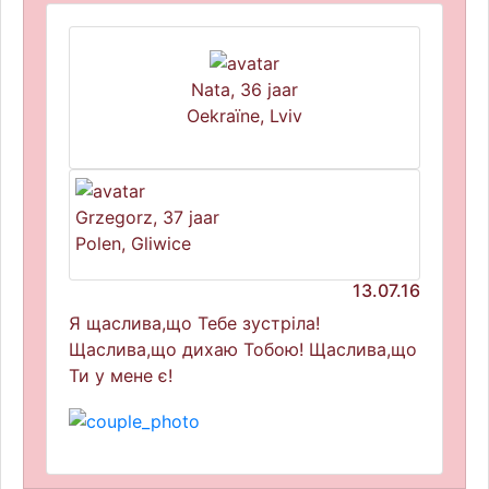
Nata, 36 jaar
Oekraïne, Lviv
Grzegorz, 37 jaar
Polen, Gliwice
13.07.16
Я щаслива,що Тебе зустріла!
Щаслива,що дихаю Тобою! Щаслива,що
Ти у мене є!