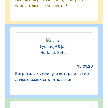
замечательного человека !
Lyubov, 68 jaar
Rusland, Sotsji
15.01.26
Встретила мужчину, с которым хотим
дальше развивать отношения.