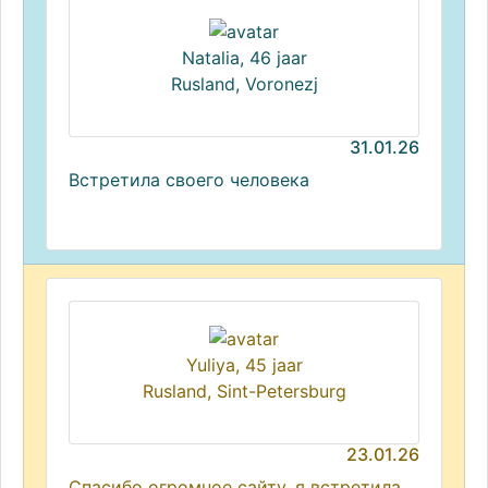
Natalia, 46 jaar
Rusland, Voronezj
31.01.26
Встретила своего человека
Yuliya, 45 jaar
Rusland, Sint-Petersburg
23.01.26
Спасибо огромное сайту, я встретила