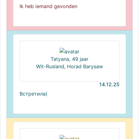
Ik heb iemand gevonden
Tatyana, 49 jaar
Wit-Rusland, Horad Barysaw
14.12.25
Встретила)