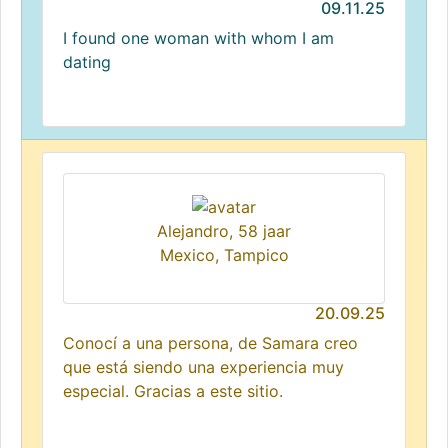
09.11.25
I found one woman with whom I am
dating
Alejandro, 58 jaar
Mexico, Tampico
20.09.25
Conocí a una persona, de Samara creo
que está siendo una experiencia muy
especial. Gracias a este sitio.