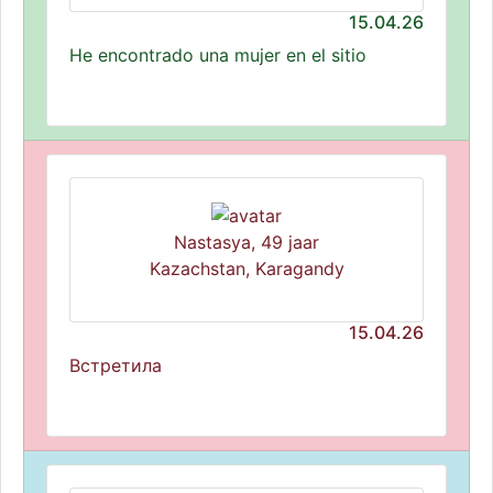
15.04.26
He encontrado una mujer en el sitio
Nastasya, 49 jaar
Kazachstan, Karagandy
15.04.26
Встретила