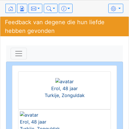
Feedback van degene die hun liefde
hebben gevonden
Erol, 48 jaar
Turkije, Zonguldak
Erol, 48 jaar
Turkije, Zonguldak