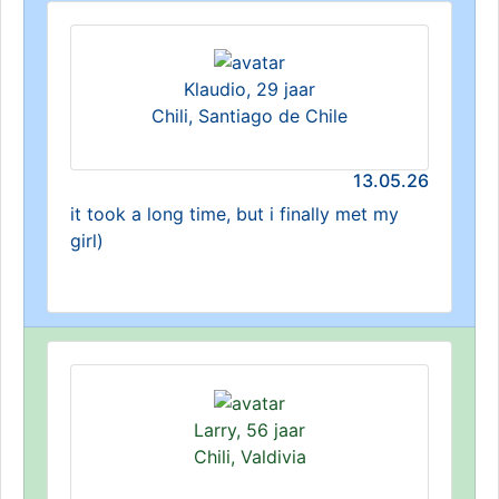
Klaudio, 29 jaar
Chili, Santiago de Chile
13.05.26
it took a long time, but i finally met my
girl)
Larry, 56 jaar
Chili, Valdivia