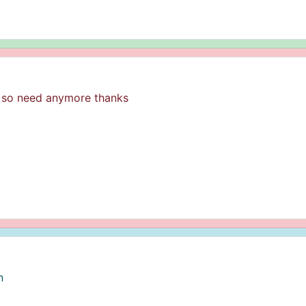
e so need anymore thanks
n