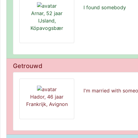
I found somebody
Arnar, 52 jaar
IJsland,
Kópavogsbær
Getrouwd
I'm married with some
Hador, 46 jaar
Frankrijk, Avignon