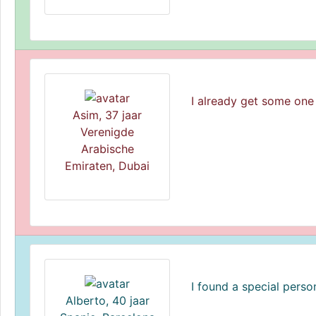
I already get some on
Asim, 37 jaar
Verenigde
Arabische
Emiraten, Dubai
I found a special perso
Alberto, 40 jaar