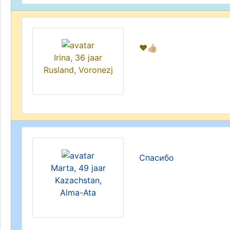
❤️👍🏼
Irina, 36 jaar
Rusland, Voronezj
Спасибо
Marta, 49 jaar
Kazachstan,
Alma-Ata